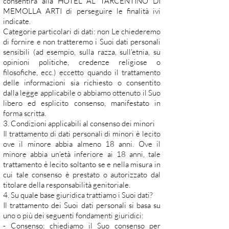
consentirà alla HOTEL AL TARCENTINO DI
MEMOLLA ARTI di perseguire le finalità ivi
indicate.
Categorie particolari di dati: non Le chiederemo
di fornire e non tratteremo i Suoi dati personali
sensibili (ad esempio, sulla razza, sull’etnia, su
opinioni politiche, credenze religiose o
filosofiche, ecc.) eccetto quando il trattamento
delle informazioni sia richiesto o consentito
dalla legge applicabile o abbiamo ottenuto il Suo
libero ed esplicito consenso, manifestato in
forma scritta.
3. Condizioni applicabili al consenso dei minori
Il trattamento di dati personali di minori è lecito
ove il minore abbia almeno 18 anni. Ove il
minore abbia un’età inferiore ai 18 anni, tale
trattamento è lecito soltanto se e nella misura in
cui tale consenso è prestato o autorizzato dal
titolare della responsabilità genitoriale.
4. Su quale base giuridica trattiamo i Suoi dati?
Il trattamento dei Suoi dati personali si basa su
uno o più dei seguenti fondamenti giuridici:
- Consenso: chiediamo il Suo consenso per