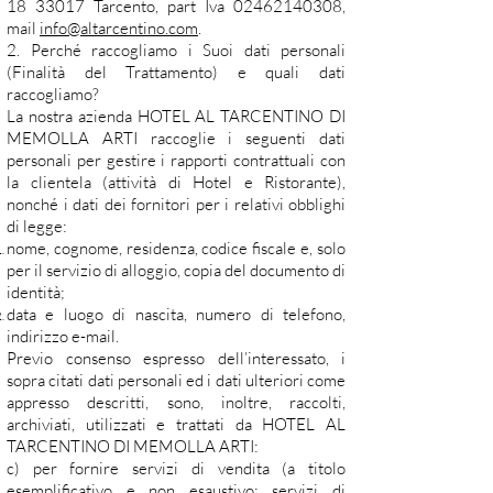
18 33017
Tarcento, part Iva
02462140308
,
mail
info@altarcentino.com
.
2. Perché raccogliamo i Suoi dati personali
(Finalità del Trattamento) e quali dati
raccogliamo?
La nostra azienda HOTEL AL TARCENTINO DI
MEMOLLA ARTI raccoglie i seguenti dati
personali per gestire i rapporti contrattuali con
la clientela (attività di Hotel e Ristorante),
nonché i dati dei fornitori per i relativi obblighi
di legge:
nome, cognome, residenza, codice fiscale e, solo
per il servizio di alloggio, copia del documento di
identità;
data e luogo di nascita, numero di telefono,
indirizzo e-mail.
Previo consenso espresso dell’interessato, i
sopra citati dati personali ed i dati ulteriori come
appresso descritti, sono, inoltre, raccolti,
archiviati, utilizzati e trattati da HOTEL AL
TARCENTINO DI MEMOLLA ARTI:
c) per fornire servizi di vendita (a titolo
esemplificativo e non esaustivo: servizi di